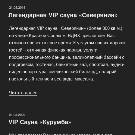
ОПУБЛИКОВАНО
21.05.2015
Легендарная VIP сауна «Северянин»
Легендарная VIP сауна «Северянин» (более 300 кв.м.)
на улице Красной Сосны м. ВДНХ приглашает Вас
отлично провести свое время. К услугам наших дорогих
гостей – отличная финская парная, услуги
профессионального банщика, великолепный бассейн с
подогревом, гостиная, банкетный зал, спортзал, аудио-
видео аппаратура, американский бильярд, солярий,
настольный теннис и все виды массажа.
Читать далее
«Легендарная
VIP
сауна
«Северянин»»
ОПУБЛИКОВАНО
21.05.2009
VIP Сауна «Курумба»
Мы предлагаем Вам: полный комплекс услуг для