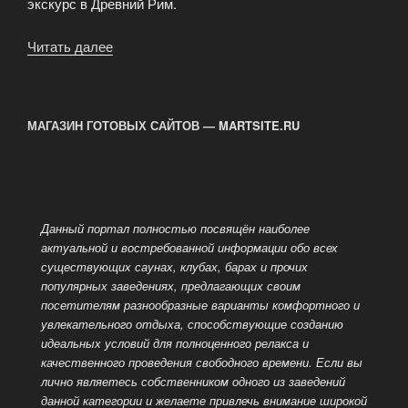
экскурс в Древний Рим.
Читать далее
«Сауна
«Ивушка»
на
Вешняковской
МАГАЗИН ГОТОВЫХ САЙТОВ — MARTSITE.RU
улице
м.
Выхино»
Данный портал полностью посвящён наиболее
актуальной и востребованной информации обо всех
существующих саунах, клубах, барах и прочих
популярных заведениях, предлагающих своим
посетителям разнообразные варианты комфортного и
увлекательного отдыха, способствующие созданию
идеальных условий для полноценного релакса и
качественного проведения
свободного времени. Если вы
лично являетесь собственником одного из заведений
данной категории и желаете привлечь внимание широкой