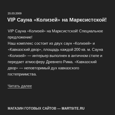
на
Казакова»
ОПУБЛИКОВАНО
25.03.2009
VIP Сауна «Колизей» на Марксистской!
VIP Сауна «Колизей» на Марксистской! Специальное
предложение!
Наш комплекс состоит из двух саун «Колизей» и
«Кавказский двор», площадь каждой 200 кв. м. Сауна
«Колизей» — интерьер выполнен в античном стиле и
передает атмосферу Древнего Рима. «Кавказский
двор» — неповторимый дух кавказского
гостеприимства.
Читать далее
«VIP
Сауна
«Колизей»
на
МАГАЗИН ГОТОВЫХ САЙТОВ — MARTSITE.RU
Марксистской!»