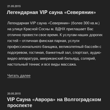
ОПУБЛИКОВАНО
21.05.2015
Легендарная VIP сауна «Северянин»
Легендарная VIP сауна «Северянин» (более 300 кв.м.)
на улице Красной Сосны м. ВДНХ приглашает Вас
отлично провести свое время. К услугам наших дорогих
гостей – отличная финская парная, услуги
профессионального банщика, великолепный бассейн с
подогревом, гостиная, банкетный зал, спортзал, аудио-
видео аппаратура, американский бильярд, солярий,
настольный теннис и все виды массажа.
Читать далее
«Легендарная
VIP
сауна
«Северянин»»
ОПУБЛИКОВАНО
20.05.2015
VIP Сауна «Аврора» на Волгоградском
проспекте