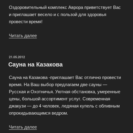
Оздоровительный комплекс Аврора приветствует Вас
и приглашает весело и с пользой для здоровья
провести время!
Читать далее
«VIP
Сауна
«Аврора»
на
ОПУБЛИКОВАНО
21.05.2012
Сауна на Казакова
Волгоградском
проспекте»
Сауна на Казакова -приглашает Вас отлично провести
время. На Ваш выбор предлагаем две сауны —
Русская и Охотничья. Уютная обстановка, умеренные
цены, большой ассортимент услуг. Современная
джакузи — до 4 человек, ледяная купель с обливным
опрокидывающимся ведром.
Читать далее
«Сауна