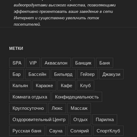
видеопродуктами высокого качества, позволяющими
эффективно презентовать ваше заведение
в сети
Интернет и существенно увеличить поток
посетителей.
МЕТКИ
SPA
VIP
Аквасалон
Банщик
Баня
Бар
Бассейн
Бильярд
Гейзер
Джакузи
Кальян
Караоке
Кафе
Клуб
Комната отдыха
Конфидециальность
Круглосуточно
Люкс
Массаж
Оздоровительный Центр
Отдых
Парилка
Русская баня
Сауна
Солярий
СпортКлуб