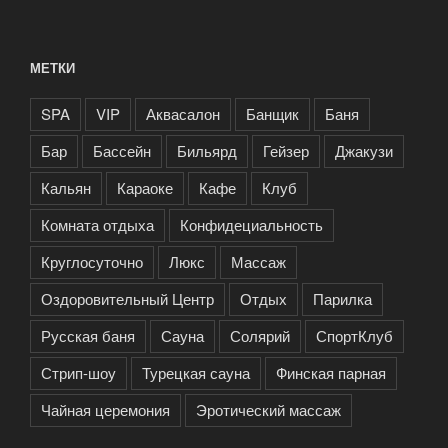
МЕТКИ
SPA
VIP
Аквасалон
Банщик
Баня
Бар
Бассейн
Бильярд
Гейзер
Джакузи
Кальян
Караоке
Кафе
Клуб
Комната отдыха
Конфидециальность
Круглосуточно
Люкс
Массаж
Оздоровительный Центр
Отдых
Парилка
Русская баня
Сауна
Солярий
СпортКлуб
Стрип-шоу
Турецкая сауна
Финская парная
Чайная церемония
Эротический массаж