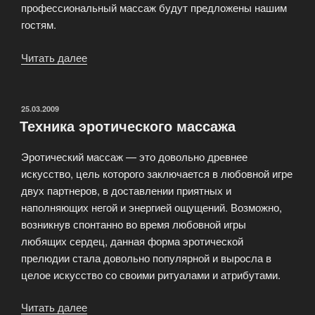
профессиональный массаж будут предложены нашим
гостям.
Читать далее
«Сауна
на
Горбушке
«Бест
ОПУБЛИКОВАНО
25.03.2009
Техника эротического массажа
Тревел»»
Эротический массаж — это довольно древнее
искусство, цель которого заключается в любовной игре
двух партнеров, в доставлении приятных и
наполняющих негой и энергией ощущений. Возможно,
возникнув спонтанно во время любовной игры
любящих сердец, данная форма эротической
прелюдии стала довольно популярной и выросла в
целое искусство со своими ритуалами и атрибутами.
Читать далее
«Техника