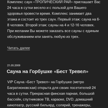
Комплекс саун «ТРОПИЧЕСКИЙ РАЙ» приглашает Вас
24 часа в сутки весело и с пользой для Вашего
здоровья провести время. Комплекс занимает два
этажа и состоит из трех саун. Первый этаж: сауна на 6-
8 человек. Второй этаж: сауны на 4 и 12-16 человек.
При желании Вы можете заказать все сауны с единым
обслуживанием или занять любую из трех.
Читать далее
«Комплекс
саун
«Тропический
рай»
ОПУБЛИКОВАНО
21.05.2009
Сауна на Горбушке «Бест Тревел»
на
Динамо»
VIP Сауна «Бест Тревел» на Горбушке (метро
Багратионовская) открыта для своих посетителей 24
часа в сутки. Прекрасная финская парная, большой
бассейн, спутниковое ТВ, караоке, DVD, домашний
кинотеатр, русский бильярд, солярий, тренажеры,