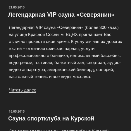
ОПУБЛИКОВАНО
21.05.2015
Легендарная VIP сауна «Северянин»
Легендарная VIP сауна «Северянин» (более 300 кв.м.)
на улице Красной Сосны м. ВДНХ приглашает Вас
отлично провести свое время. К услугам наших дорогих
гостей – отличная финская парная, услуги
профессионального банщика, великолепный бассейн с
подогревом, гостиная, банкетный зал, спортзал, аудио-
видео аппаратура, американский бильярд, солярий,
настольный теннис и все виды массажа.
Читать далее
«Легендарная
VIP
сауна
«Северянин»»
ОПУБЛИКОВАНО
15.05.2015
Сауна спортклуба на Курской
Две великолепных сауны спортклуба на Курской,