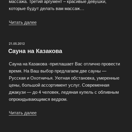
массажа. Третий аргумент – красивые девушки,
которые будут делать вам массаж…
Читать далее
«Эротический
массаж
в
SPA-
ОПУБЛИКОВАНО
21.05.2012
Сауна на Казакова
салоне
«Ариэль».»
Сауна на Казакова -приглашает Вас отлично провести
время. На Ваш выбор предлагаем две сауны —
Русская и Охотничья. Уютная обстановка, умеренные
цены, большой ассортимент услуг. Современная
джакузи — до 4 человек, ледяная купель с обливным
опрокидывающимся ведром.
Читать далее
«Сауна
на
Казакова»