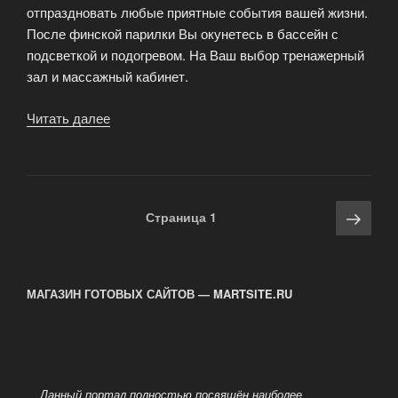
отпраздновать любые приятные события вашей жизни.
После финской парилки Вы окунетесь в бассейн с
подсветкой и подогревом. На Ваш выбор тренажерный
зал и массажный кабинет.
Читать далее
«VIP
сауна
на
Профсоюзной»
Навигация
Сле
Страница
1
по
стра
записям
МАГАЗИН ГОТОВЫХ САЙТОВ — MARTSITE.RU
Данный портал полностью посвящён наиболее