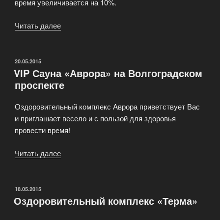
время увеличивается на 10%.
Читать далее
«Оздоровительный
Центр
«Жар-
Ко»»
ОПУБЛИКОВАНО
20.05.2015
VIP Сауна «Аврора» на Волгоградском
проспекте
Оздоровительный комплекс Аврора приветствует Вас
и приглашает весело и с пользой для здоровья
провести время!
Читать далее
«VIP
Сауна
«Аврора»
на
ОПУБЛИКОВАНО
18.05.2015
Оздоровительный комплекс «Терма»
Волгоградском
проспекте»