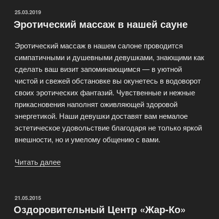
ОПУБЛИКОВАНО
25.03.2019
Эротический массаж в нашей сауне
Эротический массаж в нашем салоне проводится
симпатичными и душевными девушками, знающими как
сделать ваш визит запоминающимся — в уютной
чистой и свежей обстановке вы окунетесь в водоворот
своих эротических фантазий. Чувственные и нежные
прикасновения наполнят оживляющей здоровой
энергетикой. Наши девушки доставят вам немалое
эстетическое удовольствие благодаря не только яркой
внешности, но и умелому общению с вами.
Читать далее
«Эротический
массаж
в
нашей
ОПУБЛИКОВАНО
21.05.2015
Оздоровительный Центр «Жар-Ко»
сауне»