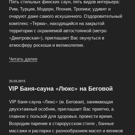
Пять стильных финских саун, пять видов интерьера:
Рим, Турция, Модерн, Япония, Тропики; удивят и
очаруют даже самого искушенного. Оздоровительный
комплекс «Терма», находящийся на закрытой
территории с охраняемой автостоянкой (метро
«Дмитровская»), приглашает Вас окунуться в
атмосферу роскоши и великолепия.
Читать далее
«Оздоровительный
комплекс
«Терма»»
ОПУБЛИКОВАНО
25.03.2015
VIP Баня-cауна «Люкс» на Беговой
VIP баня-сауна «Люкс» (м. Беговая), занимающая
двухэтажный особняк, приглашает Вас приятно, а
главное с пользой для здоровья, провести время.
Возродим парение в старорусском стиле , банные
массажи и распарки с разнообразием масел и веников