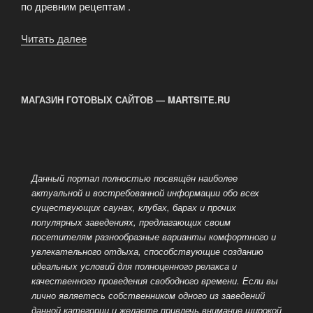
по древним рецептам .
Читать далее
«VIP
Баня-
cауна
«Люкс»
МАГАЗИН ГОТОВЫХ САЙТОВ — MARTSITE.RU
на
Беговой»
Данный портал полностью посвящён наиболее
актуальной и востребованной информации обо всех
существующих саунах, клубах, барах и прочих
популярных заведениях, предлагающих своим
посетителям разнообразные варианты комфортного и
увлекательного отдыха, способствующие созданию
идеальных условий для полноценного релакса и
качественного проведения
свободного времени. Если вы
лично являетесь собственником одного из заведений
данной категории и желаете привлечь внимание широкой