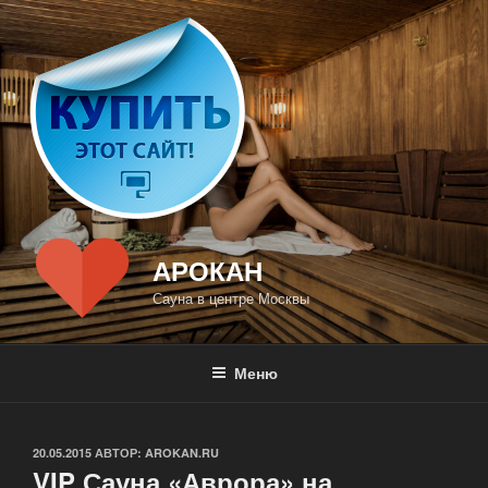
Перейти
к
содержимому
АРОКАН
Сауна в центре Москвы
Меню
ОПУБЛИКОВАНО
20.05.2015
АВТОР:
AROKAN.RU
VIP Сауна «Аврора» на