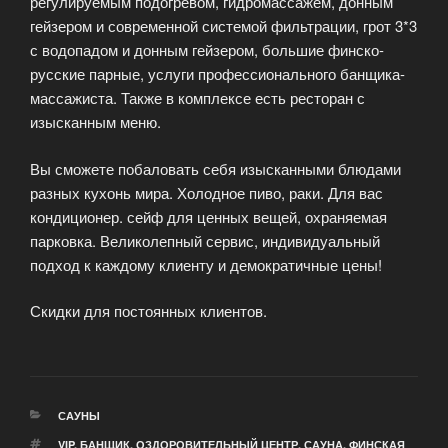
регулируемым подогревом, гидромассажем, донным
гейзером и современной системой фильтрации, грот 3*3
с водопадом и донным гейзером, большие финско-
русские парные, услуги профессионального банщика-
массажиста. Также в комплексе есть ресторан с
изысканным меню.
Вы сможете побаловать себя изысканными блюдами
разных кухонь мира. Холодное пиво, раки. Для вас
кондиционер. сейф для ценных вещей, охраняемая
парковка. Великолепный сервис, индивидуальный
подход к каждому клиенту и демократичные цены!
Скидки для постоянных клиентов.
РУБРИКИ
САУНЫ
МЕТКИ
VIP
,
БАНЩИК
,
ОЗДОРОВИТЕЛЬНЫЙ ЦЕНТР
,
САУНА
,
ФИНСКАЯ