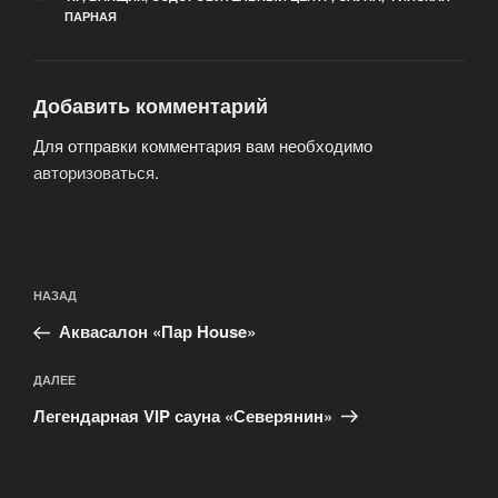
ПАРНАЯ
Добавить комментарий
Для отправки комментария вам необходимо
авторизоваться
.
Навигация
Предыдущая
НАЗАД
по
запись:
записям
Аквасалон «Пар House»
Следующая
ДАЛЕЕ
запись
Легендарная VIP сауна «Северянин»