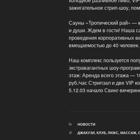
холодное разливное пиво, VI
зажигательное стрип-шоу, пом
Сауны «Тропический рай» — ку
и души. Ждем в гости! Наша 
проведения корпоративных ве
вмещаемостью до 40 человек.
Наш комплекс пользуется поп
экстравагантных шоу-програм. 
этаж: Аренда всего этажа — 1
руб./час Стрипзал и две VIP 
5.12.03 начало Свинг-вечерин
РУБРИКИ
НОВОСТИ
МЕТКИ
ДЖАКУЗИ
,
КЛУБ
,
ЛЮКС
,
МАССАЖ
,