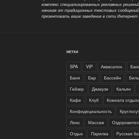
комплекс специализированных рекламных решени
начиная от традиционных текстовых сообщений 
презентовать ваше заведение
в сети Интернет 
МЕТКИ
SPA
VIP
Аквасалон
Бан
Баня
Бар
Бассейн
Биль
Гейзер
Джакузи
Кальян
Кафе
Клуб
Комната отдых
Конфидециальность
Круглосу
Люкс
Массаж
Оздоровител
Отдых
Парилка
Русская б