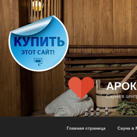
Перейти
к
содержимому
АРО
Сауна в цен
Главная страница
Сауна в 