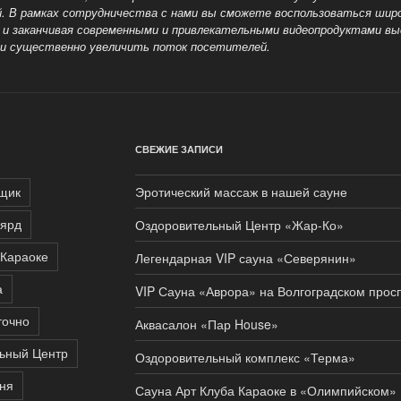
й. В рамках сотрудничества с нами вы сможете воспользоваться ши
и заканчивая современными и привлекательными видеопродуктами в
и существенно увеличить поток посетителей.
СВЕЖИЕ ЗАПИСИ
щик
Эротический массаж в нашей сауне
ярд
Оздоровительный Центр «Жар-Ко»
Караоке
Легендарная VIP сауна «Северянин»
а
VIP Сауна «Аврора» на Волгоградском прос
точно
Аквасалон «Пар House»
ьный Центр
Оздоровительный комплекс «Терма»
аня
Сауна Арт Клуба Караоке в «Олимпийском»