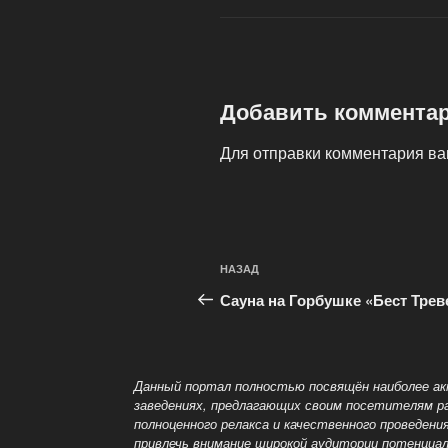
Добавить коммента
Для отправки комментария в
Навигация
Предыдущая
НАЗАД
по
запись:
Сауна на Горбушке «Бест Трев
записям
Данный портал полностью посвящён наиболее акт
заведениях, предлагающих своим посетителям р
полноценного релакса и качественного проведени
привлечь внимание широкой аудитории потенциа