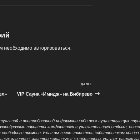
рий
ам необходимо
авторизоваться
.
ДАЛЕЕ
Следующая
запись
ел»
VIP Сауна «Имидж» на Бибирево
уальной и востребованной информации обо всех существующих саунах
азнообразные варианты комфортного и увлекательного отдыха, спос
я
свободного времени. Если вы лично являетесь собственником одного 
льных клиентов, заинтересованных в качественных услугах вашего за