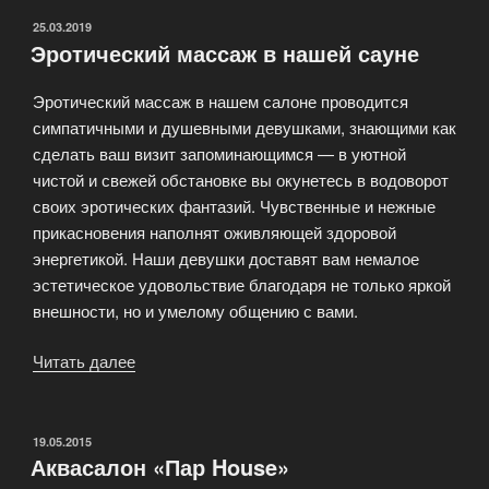
ОПУБЛИКОВАНО
25.03.2019
Эротический массаж в нашей сауне
Эротический массаж в нашем салоне проводится
симпатичными и душевными девушками, знающими как
сделать ваш визит запоминающимся — в уютной
чистой и свежей обстановке вы окунетесь в водоворот
своих эротических фантазий. Чувственные и нежные
прикасновения наполнят оживляющей здоровой
энергетикой. Наши девушки доставят вам немалое
эстетическое удовольствие благодаря не только яркой
внешности, но и умелому общению с вами.
Читать далее
«Эротический
массаж
в
нашей
ОПУБЛИКОВАНО
19.05.2015
Аквасалон «Пар House»
сауне»