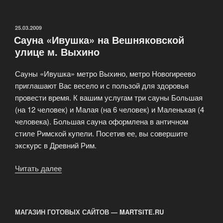
саун
«Тропический
рай»
ОПУБЛИКОВАНО
25.03.2009
Сауна «Ивушка» на Вешняковской
на
улице м. Выхино
Динамо»
Сауны «Ивушка» метро Выхино, метро Новогиреево
приглашают Вас весело и с пользой для здоровья
провести время. К вашим услугам три сауны Большая
(на 12 человек) и Малая (на 6 человек) и Маленькая (4
человека). Большая сауна оформлена в античном
стиле Римской купели. Посетив ее, вы совершите
экскурс в Древний Рим.
Читать далее
«Сауна
«Ивушка»
на
Вешняковской
МАГАЗИН ГОТОВЫХ САЙТОВ — MARTSITE.RU
улице