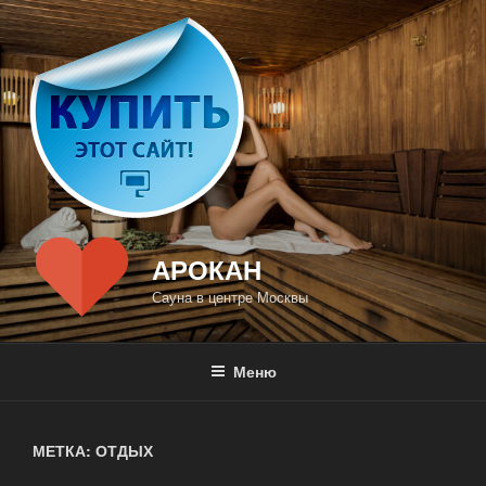
Перейти
к
содержимому
АРОКАН
Сауна в центре Москвы
Меню
МЕТКА: ОТДЫХ