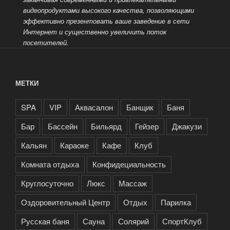
видеопродуктами высокого качества, позволяющими
эффективно презентовать ваше заведение
в сети
Интернет и существенно увеличить поток
посетителей.
МЕТКИ
SPA
VIP
Аквасалон
Банщик
Баня
Бар
Бассейн
Бильярд
Гейзер
Джакузи
Кальян
Караоке
Кафе
Клуб
Комната отдыха
Конфидециальность
Круглосуточно
Люкс
Массаж
Оздоровительный Центр
Отдых
Парилка
Русская баня
Сауна
Солярий
СпортКлуб