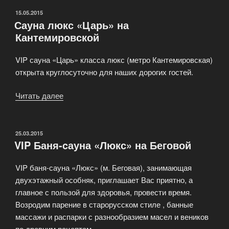
ОПУБЛИКОВАНО
15.05.2015
Сауна люкс «Царь» на
Кантемировской
VIP сауна «Царь» класса люкс (метро Кантемировская)
открыта круглосуточно для наших дорогих гостей.
Читать далее
«Сауна
люкс
«Царь»
на
ОПУБЛИКОВАНО
25.03.2015
VIP Баня-cауна «Люкс» на Беговой
Кантемировской»
VIP баня-сауна «Люкс» (м. Беговая), занимающая
двухэтажный особняк, приглашает Вас приятно, а
главное с пользой для здоровья, провести время.
Возродим парение в старорусском стиле , банные
массажи и распарки с разнообразием масел и веников
по древним рецептам .