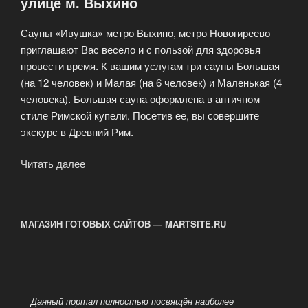
улице м. Выхино
Сауны «Ивушка» метро Выхино, метро Новогиреево
приглашают Вас весело и с пользой для здоровья
провести время. К вашим услугам три сауны Большая
(на 12 человек) и Малая (на 6 человек) и Маленькая (4
человека). Большая сауна оформлена в античном
стиле Римской купели. Посетив ее, вы совершите
экскурс в Древний Рим.
Читать далее
«Сауна
«Ивушка»
на
Вешняковской
МАГАЗИН ГОТОВЫХ САЙТОВ — MARTSITE.RU
улице
м.
Выхино»
Данный портал полностью посвящён наиболее