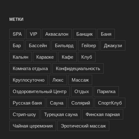
МЕТКИ
SPA
VIP
Аквасалон
Банщик
Баня
Бар
Бассейн
Бильярд
Гейзер
Джакузи
Кальян
Караоке
Кафе
Клуб
Комната отдыха
Конфидециальность
Круглосуточно
Люкс
Массаж
Оздоровительный Центр
Отдых
Парилка
Русская баня
Сауна
Солярий
СпортКлуб
Стрип-шоу
Турецкая сауна
Финская парная
Чайная церемония
Эротический массаж