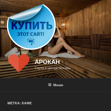
Перейти
к
содержимому
АРОКАН
Сауна в центре Москвы
Меню
МЕТКА: КАФЕ