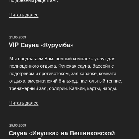
Читать далее
«VIP
Баня-
cауна
«Люкс»
ОПУБЛИКОВАНО
21.05.2009
VIP Сауна «Курумба»
на
Беговой»
Мы предлагаем Вам: полный комплекс услуг для
полноценного отдыха. Финская сауна, бассейн с
подогревом и противотоком, зал караоке, комната
отдыха, американский бильярд, настольный теннис,
тренажерный зал, солярий. Кальян, карты, нарды.
Читать далее
«VIP
Сауна
«Курумба»»
ОПУБЛИКОВАНО
25.03.2009
Сауна «Ивушка» на Вешняковской