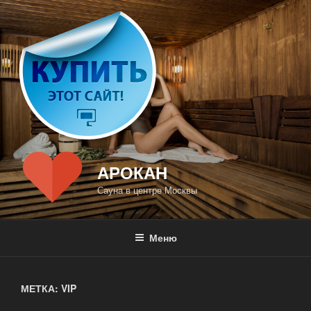
Перейти
к
содержимому
АРОКАН
Сауна в центре Москвы
Меню
МЕТКА: VIP