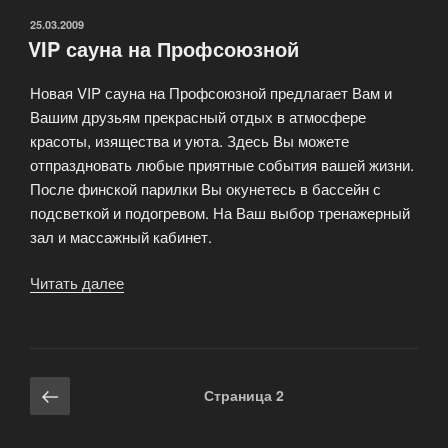
ОПУБЛИКОВАНО
25.03.2009
VIP сауна на Профсоюзной
Новая VIP сауна на Профсоюзной предлагает Вам и
Вашим друзьям прекрасный отдых в атмосфере
красоты, изящества и уюта. Здесь Вы можете
отпраздновать любые приятные события вашей жизни.
После финской парилки Вы окунетесь в бассейн с
подсветкой и подогревом. На Ваш выбор тренажерный
зал и массажный кабинет.
Читать далее
«VIP
сауна
на
Профсоюзной»
Навигация
Предыдущая
Страница
2
по
страница
записям